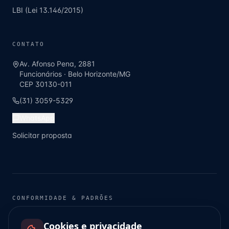
LBI (Lei 13.146/2015)
CONTATO
Av. Afonso Pena, 2881
Funcionários
·
Belo Horizonte
/
MG
CEP
30130-011
(31) 3059-5329
WhatsApp
Solicitar proposta
CONFORMIDADE & PADRÕES
Lei 12.319/2010
·
LBI 13.146/2015
·
LGPD 13.709/2018
·
Febrapils
·
ODS ONU 10 · 16 · 17
Cookies e privacidade