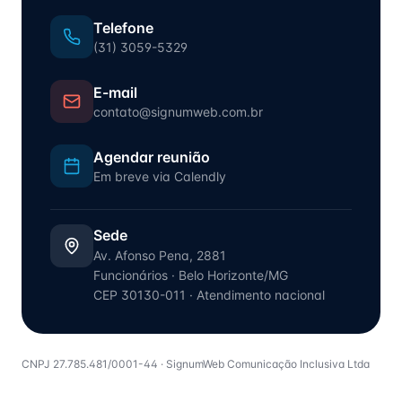
Telefone
(31) 3059-5329
E-mail
contato@signumweb.com.br
Agendar reunião
Em breve via Calendly
Sede
Av. Afonso Pena, 2881
Funcionários
·
Belo Horizonte
/
MG
CEP
30130-011
· Atendimento nacional
CNPJ
27.785.481/0001-44
·
SignumWeb Comunicação Inclusiva Ltda