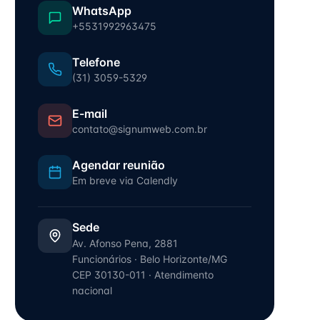
WhatsApp
+5531992963475
Telefone
(31) 3059-5329
E-mail
contato@signumweb.com.br
Agendar reunião
Em breve via Calendly
Sede
Av. Afonso Pena, 2881
Funcionários
·
Belo Horizonte
/
MG
CEP
30130-011
· Atendimento
nacional