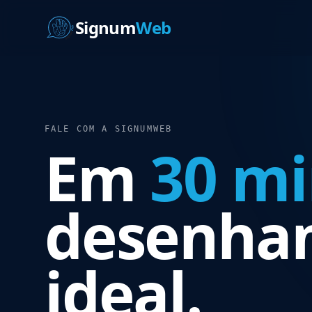
Signum
Web
FALE COM A SIGNUMWEB
Em
30 mi
desenham
ideal.