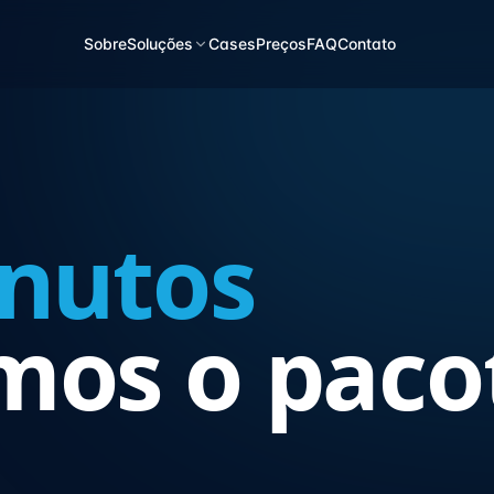
Sobre
Soluções
Cases
Preços
FAQ
Contato
nutos
os o paco