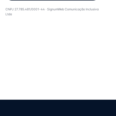
CNPJ
27.785.481/0001-44
·
SignumWeb Comunicação Inclusiva
Ltda