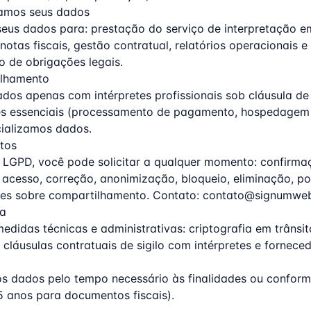
amos seus dados
seus dados para: prestação do serviço de interpretação em
otas fiscais, gestão contratual, relatórios operacionais e
 de obrigações legais.
ilhamento
dos apenas com intérpretes profissionais sob cláusula de 
es essenciais (processamento de pagamento, hospedagem
ializamos dados.
itos
LGPD, você pode solicitar a qualquer momento: confirma
 acesso, correção, anonimização, bloqueio, eliminação, po
es sobre compartilhamento. Contato:
contato@signumweb
ça
didas técnicas e administrativas: criptografia em trânsit
 cláusulas contratuais de sigilo com intérpretes e forneced
 dados pelo tempo necessário às finalidades ou confor
 5 anos para documentos fiscais).