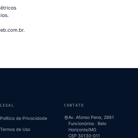
étricas
ias.
eb.com.br
.
LEGAL
CONTATO
Av. Afonso Pena, 2881
Política de Privacidade
Funcionários
·
Belo
Termos de Uso
Horizonte
/
MG
CEP
30130-011