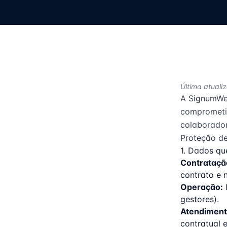
Última atuali
A
SignumWe
comprometid
colaborador
Proteção de
1. Dados qu
Contrataçã
contrato e n
Operação:
l
gestores).
Atendiment
contratual 