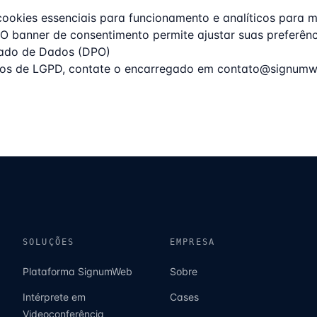
cookies essenciais para funcionamento e analíticos para m
O banner de consentimento permite ajustar suas preferênc
gado de Dados (DPO)
tos de LGPD, contate o encarregado em
contato@signumw
SOLUÇÕES
EMPRESA
Plataforma SignumWeb
Sobre
Intérprete em
Cases
Videoconferência