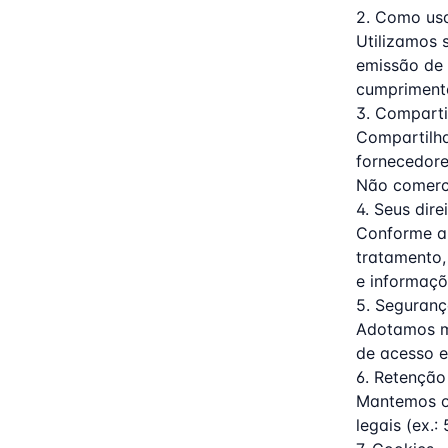
2. Como us
Utilizamos 
emissão de n
cumprimento
3. Compart
Compartilha
fornecedor
Não comerc
4. Seus dire
Conforme a 
tratamento,
e informaçõ
5. Seguran
Adotamos me
de acesso e
6. Retenção
Mantemos os
legais (ex.: