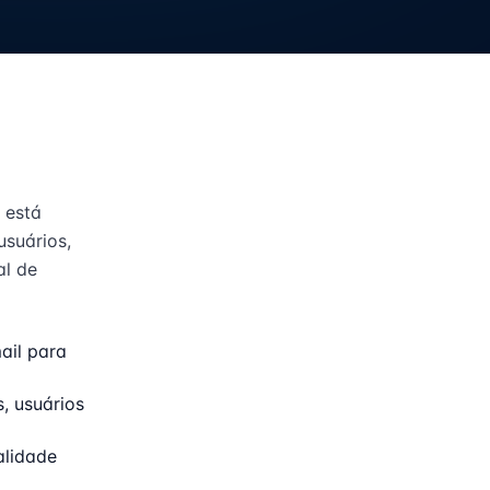
) está
suários,
al de
ail para
, usuários
alidade