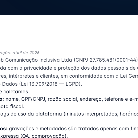
zação: abril de 2026
b Comunicação Inclusiva Ltda
(CNPJ
27.785.481/0001-44
a com a privacidade e proteção dos dados pessoais de u
es, intérpretes e clientes, em conformidade com a Lei Ger
 Dados (Lei 13.709/2018 — LGPD).
e coletamos
o:
nome, CPF/CNPJ, razão social, endereço, telefone e e-m
ota fiscal.
ogs de uso da plataforma (minutos interpretados, horários
os:
gravações e metadados são tratados apenas com fin
expressa (QA, comprovação).