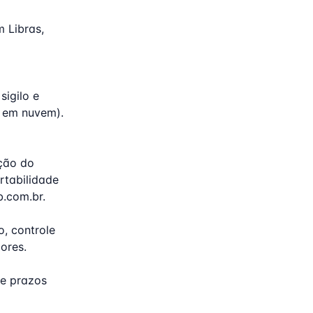
 Libras,
sigilo e
 em nuvem).
ção do
rtabilidade
.com.br
.
o, controle
ores.
me prazos